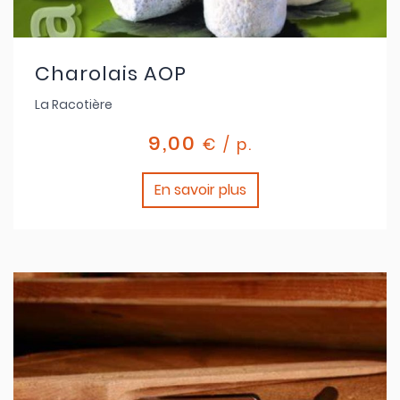
Charolais AOP
La Racotière
9,00
€ / p.
En savoir plus