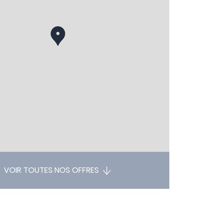
VOIR TOUTES NOS OFFRES
+
−
Leaflet
| ©
OpenStreetMap
contributors