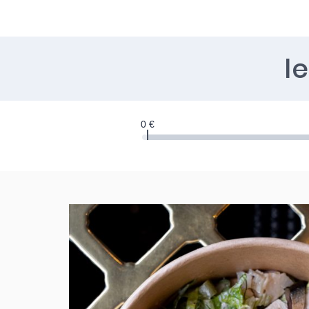
l
0 €