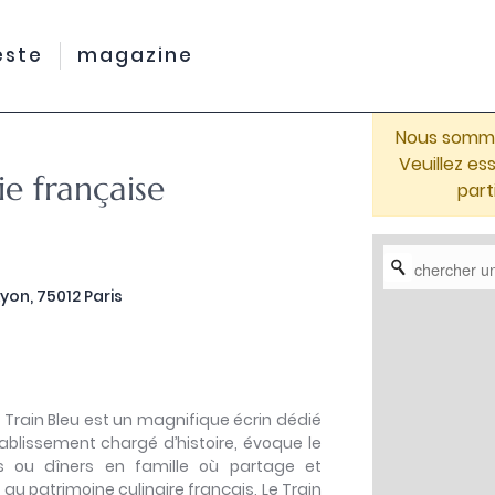
este
magazine
Nous sommes
Veuillez e
ie française
part
yon, 75012 Paris
e Train Bleu est un magnifique écrin dédié
tablissement chargé d’histoire, évoque le
s ou dîners en famille où partage et
t au patrimoine culinaire français, Le Train