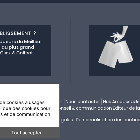
BLISSEMENT ?
adeurs du Meilleur
 au plus grand
lick & Collect.
ectif lemeilleurchezvous.com
Nous contacter
Nos Ambassade
n de cookies à usages
ité par
API & YOU
| Agence conseil & communication Editeur de la
si que des cookies pour
es et de communication.
Confidentialité
Mentions légales
Personnalisation des cookie
Tout accepter