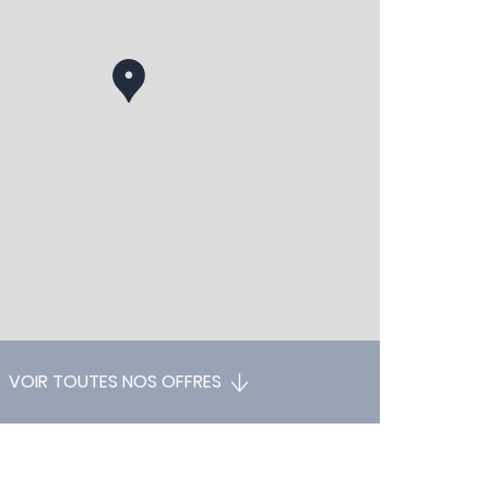
VOIR TOUTES NOS OFFRES
+
−
Leaflet
| ©
OpenStreetMap
contributors