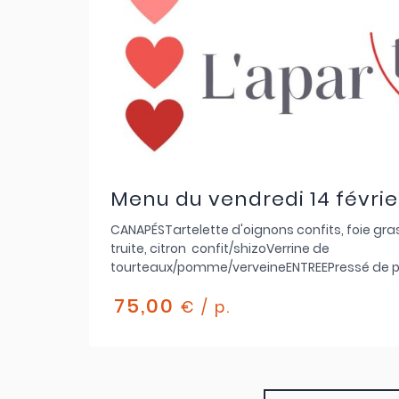
Menu du vendredi 14 févrie
CANAPÉSTartelette d'oignons confits, foie g
truite, citron confit/shizoVerrine de
tourteaux/pomme/verveineENTREEPressé de p
poireaux trufféYaourt acidulé, salade trévise, 
75,00
truffePOISSONFilet de turbot farci au yuzu, beu
€ / p.
coquillagesChou vert confit, choux de Bruxelles 
pistacheVIANDEVeau rôti, échalotte confite et 
trufféeCroustillant de riz, pastrami et trompet
myrtilleDESSERTCrémeux citron, segment mari
mielMousse au lait de brebis, pollen et gel cit