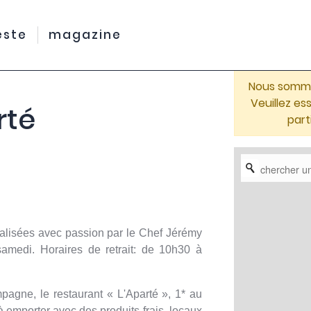
este
magazine
Nous sommes
Veuillez e
rté
part
alisées avec passion par le Chef Jérémy
 samedi. Horaires de retrait: de 10h30 à
mpagne, le restaurant « L'Aparté », 1* au
emporter avec des produits frais, locaux