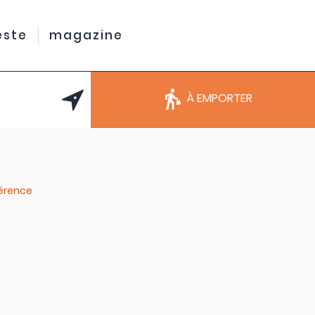
este
magazine
À EMPORTER
férence