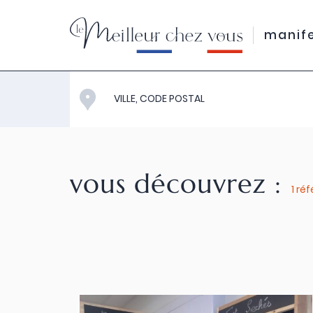
manif
vous découvrez
:
1 ré