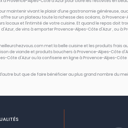
ux à Provence-Alpes-Côte d'Azur pour clore les festivités en beau
iel pour maintenir vivant le plaisir d’une gastronomie généreuse,
offre sur un plateau toute la richesse des océans, à Provence-Alp
eurs locaux et l’intimité de votre cuisine. Et quand le repas doit 
e d'Azur, de vins à emporter Provence-Alpes-Côte d'Azur , ou à P
meilleurchezvous.com met la belle cuisine et les produits frais au
vraison de viande et produits bouchers à Provence-Alpes-Côte d'
es-Côte d'Azur ou la confiserie en ligne à Provence-Alpes-Côte d
 d’autre but que de faire bénéficier au plus grand nombre du meil
UALITÉS