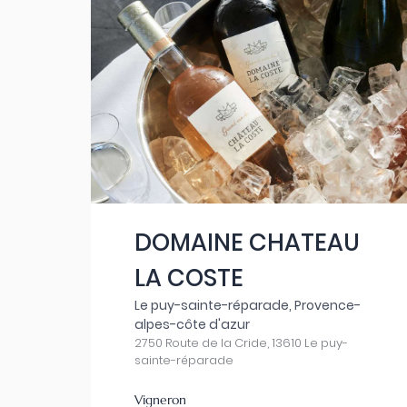
DOMAINE CHATEAU
LA COSTE
Le puy-sainte-réparade, Provence-
alpes-côte d'azur
2750 Route de la Cride, 13610 Le puy-
sainte-réparade
Vigneron