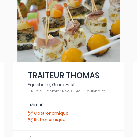
TRAITEUR THOMAS
Eguisheim, Grand-est
3 Rue du Premier Rec, 68420 Eguisheim
Traiteur
Gastronomique
Bistronomique