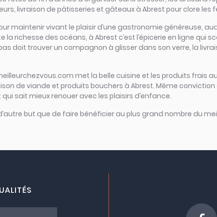
rs, livraison de pâtisseries et gâteaux à Abrest pour clore les f
iel pour maintenir vivant le plaisir d’une gastronomie généreuse,
e la richesse des océans, à Abrest c’est l’épicerie en ligne qui sc
repas doit trouver un compagnon à glisser dans son verre, la livra
meilleurchezvous.com met la belle cuisine et les produits frais au
raison de viande et produits bouchers à Abrest. Même conviction 
t qui sait mieux renouer avec les plaisirs d’enfance.
 d’autre but que de faire bénéficier au plus grand nombre du meil
UALITÉS