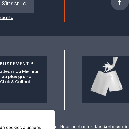
S'inscrire
tialité
BLISSEMENT ?
adeurs du Meilleur
 au plus grand
lick & Collect.
ectif lemeilleurchezvous.com
Nous contacter
Nos Ambassade
n de cookies à usages