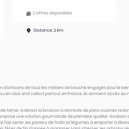
2 offres disponibles
Distance: 2 km
d’artisans de tous les métiers de bouche engagés pour le bien
ou en click and collect partout en France, ils donnent accès au
s de terroir, à Abrest la livraison à domicile de plats cuisinés re
propose une solution gourmande de première qualité : livraison 
fait sentir, les paniers de fruits et légumes à emporter à Abrest
les fêtes de fin d’année à organiser sans stresser, les artisans 