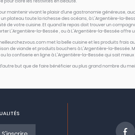
 pour clore les festivités en beauté.
el pour maintenir vivant le plaisir d’une gastronomie généreuse, a
n plateau toute la richesse des océans, à L'Argentière-la-Bessée c
mité de votre cuisine. Et quand le repas doit trouver un compagnon
ter L'Argentière-la-Bessée , ou à L'Argentière-la-Bessée offre u
meilleurchezvous.com met la belle cuisine et les produits frais au
raison de viande et produits bouchers à L'Argentière-la-Bessée. 
ou la confiserie en ligne à L'Argentière-la-Bessée qui sait mieux
 d’autre but que de faire bénéficier au plus grand nombre du meil
UALITÉS
S'inscrire