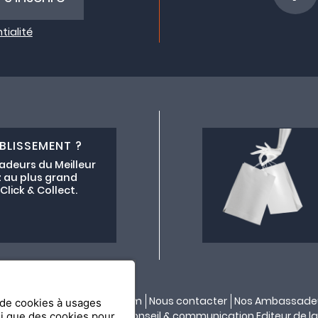
tialité
BLISSEMENT ?
adeurs du Meilleur
 au plus grand
lick & Collect.
ectif lemeilleurchezvous.com
Nous contacter
Nos Ambassade
n de cookies à usages
ité par
API & YOU
| Agence conseil & communication Editeur de la
si que des cookies pour