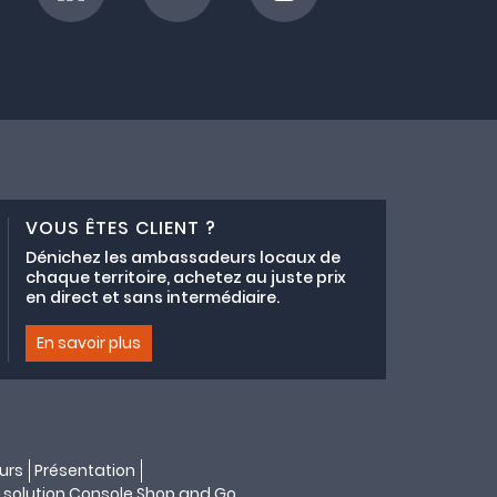
VOUS ÊTES CLIENT ?
Dénichez les ambassadeurs locaux de
chaque territoire, achetez au juste prix
en direct et sans intermédiaire.
En savoir plus
urs
Présentation
 solution
Console Shop and Go