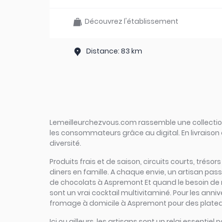
Découvrez l'établissement
Distance: 83 km
Lemeilleurchezvous.com rassemble une collection 
les consommateurs grâce au digital. En livraison 
diversité.
Produits frais et de saison, circuits courts, tréso
diners en famille. A chaque envie, un artisan pa
de chocolats à Aspremont Et quand le besoin de na
sont un vrai cocktail multivitaminé. Pour les anniv
fromage à domicile à Aspremont pour des plateaux
Ici ou ailleurs, les artisans sont un relai essen