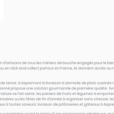
d’artisans de tous les métiers de bouche engagés pour le bien
ou en click and collect partout en France, ils donnent accès au
rs de terroir, à Aspremont la livraison à domicile de plats cuisin
ssionné propose une solution gourmande de première qualité : li
ture se fait sentir, les paniers de fruits et légumes à emporte
ersaires ou les fêtes de fin d’année à organiser sans stresser, le
 à toutes saveurs, livraison de pâtisseries et gâteaux à Asprem
tiel pour maintenir vivant le plaisir d’une gastronomie généreuse