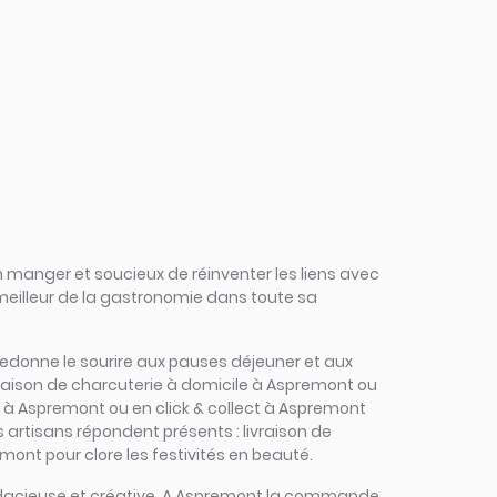
 manger et soucieux de réinventer les liens avec
 meilleur de la gastronomie dans toute sa
és redonne le sourire aux pauses déjeuner et aux
vraison de charcuterie à domicile à Aspremont ou
r à Aspremont ou en click & collect à Aspremont
s artisans répondent présents : livraison de
ont pour clore les festivités en beauté.
, audacieuse et créative. A Aspremont la commande