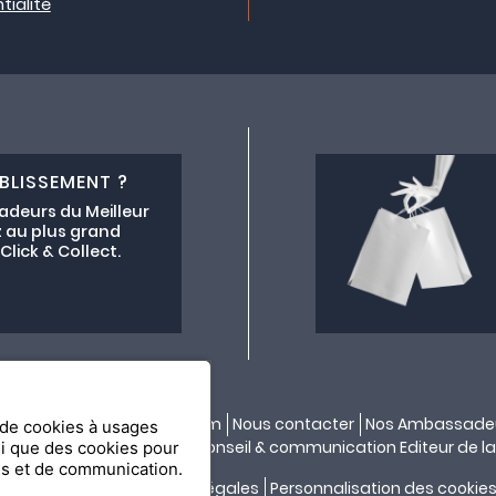
tialité
BLISSEMENT ?
adeurs du Meilleur
 au plus grand
lick & Collect.
ectif lemeilleurchezvous.com
Nous contacter
Nos Ambassade
n de cookies à usages
ité par
API & YOU
| Agence conseil & communication Editeur de la
si que des cookies pour
es et de communication.
Confidentialité
Mentions légales
Personnalisation des cookie