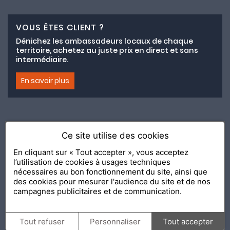
VOUS ÊTES CLIENT ?
Dénichez les ambassadeurs locaux de chaque
territoire, achetez au juste prix en direct et sans
intermédiaire.
En savoir plus
Ce site utilise des cookies
Adhésion au collectif lemeilleurchezvous.com
En cliquant sur « Tout accepter », vous acceptez
l’utilisation de cookies à usages techniques
Nous contacter
Nos Ambassadeurs
Présentation
nécessaires au bon fonctionnement du site, ainsi que
2020 Le Meilleur Chez Vous, édité par
API & YOU
| Agence
des cookies pour mesurer l'audience du site et de nos
conseil & communication Editeur de la solution
Console
campagnes publicitaires et de communication.
Shop and Go
Confidentialité
Mentions légales
Tout refuser
Personnaliser
Tout accepter
Personnalisation des cookies