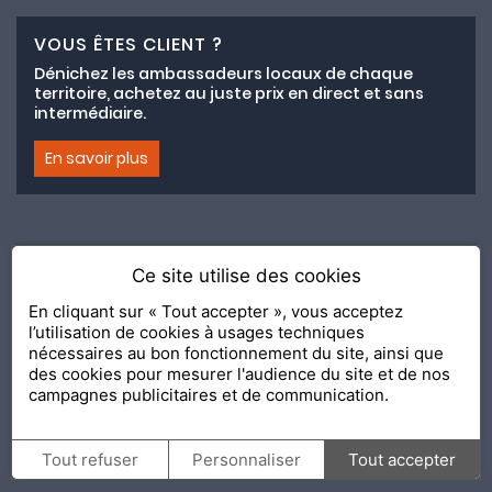
VOUS ÊTES CLIENT ?
Dénichez les ambassadeurs locaux de chaque
territoire, achetez au juste prix en direct et sans
intermédiaire.
En savoir plus
Ce site utilise des cookies
Adhésion au collectif lemeilleurchezvous.com
En cliquant sur « Tout accepter », vous acceptez
l’utilisation de cookies à usages techniques
Nous contacter
Nos Ambassadeurs
Présentation
nécessaires au bon fonctionnement du site, ainsi que
2020 Le Meilleur Chez Vous, édité par
API & YOU
| Agence
des cookies pour mesurer l'audience du site et de nos
conseil & communication Editeur de la solution
Console
campagnes publicitaires et de communication.
Shop and Go
Confidentialité
Mentions légales
Tout refuser
Personnaliser
Tout accepter
Personnalisation des cookies