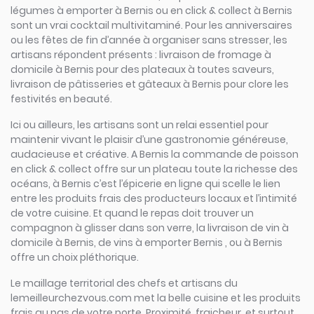
légumes à emporter à Bernis ou en click & collect à Bernis
sont un vrai cocktail multivitaminé. Pour les anniversaires
ou les fêtes de fin d’année à organiser sans stresser, les
artisans répondent présents : livraison de fromage à
domicile à Bernis pour des plateaux à toutes saveurs,
livraison de pâtisseries et gâteaux à Bernis pour clore les
festivités en beauté.
Ici ou ailleurs, les artisans sont un relai essentiel pour
maintenir vivant le plaisir d’une gastronomie généreuse,
audacieuse et créative. A Bernis la commande de poisson
en click & collect offre sur un plateau toute la richesse des
océans, à Bernis c’est l’épicerie en ligne qui scelle le lien
entre les produits frais des producteurs locaux et l’intimité
de votre cuisine. Et quand le repas doit trouver un
compagnon à glisser dans son verre, la livraison de vin à
domicile à Bernis, de vins à emporter Bernis , ou à Bernis
offre un choix pléthorique.
Le maillage territorial des chefs et artisans du
lemeilleurchezvous.com met la belle cuisine et les produits
frais au pas de votre porte. Proximité, fraicheur, et surtout