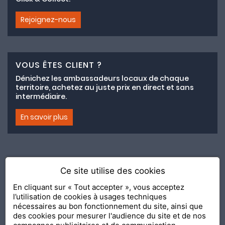
Rejoignez-nous
VOUS ÊTES CLIENT ?
Dénichez les ambassadeurs locaux de chaque
territoire, achetez au juste prix en direct et sans
intermédiaire.
En savoir plus
Ce site utilise des cookies
Adhésion au collectif lemeilleurchezvous.com
En cliquant sur « Tout accepter », vous acceptez
l’utilisation de cookies à usages techniques
Nous contacter
Nos Ambassadeurs
Présentation
nécessaires au bon fonctionnement du site, ainsi que
2020 Le Meilleur Chez Vous, édité par
API & YOU
| Agence
des cookies pour mesurer l'audience du site et de nos
conseil & communication Editeur de la solution
Console