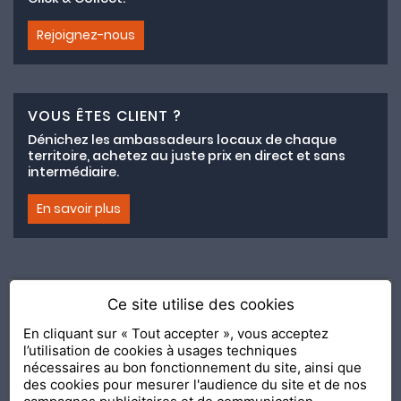
Rejoignez-nous
VOUS ÊTES CLIENT ?
Dénichez les ambassadeurs locaux de chaque
territoire, achetez au juste prix en direct et sans
intermédiaire.
En savoir plus
Ce site utilise des cookies
Adhésion au collectif lemeilleurchezvous.com
En cliquant sur « Tout accepter », vous acceptez
l’utilisation de cookies à usages techniques
Nous contacter
Nos Ambassadeurs
Présentation
nécessaires au bon fonctionnement du site, ainsi que
2020 Le Meilleur Chez Vous, édité par
API & YOU
| Agence
des cookies pour mesurer l'audience du site et de nos
conseil & communication Editeur de la solution
Console