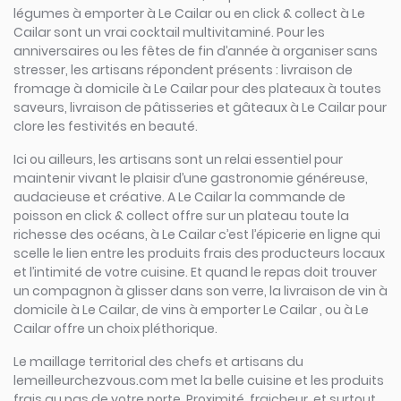
légumes à emporter à Le Cailar ou en click & collect à Le
Cailar sont un vrai cocktail multivitaminé. Pour les
anniversaires ou les fêtes de fin d’année à organiser sans
stresser, les artisans répondent présents : livraison de
fromage à domicile à Le Cailar pour des plateaux à toutes
saveurs, livraison de pâtisseries et gâteaux à Le Cailar pour
clore les festivités en beauté.
Ici ou ailleurs, les artisans sont un relai essentiel pour
maintenir vivant le plaisir d’une gastronomie généreuse,
audacieuse et créative. A Le Cailar la commande de
poisson en click & collect offre sur un plateau toute la
richesse des océans, à Le Cailar c’est l’épicerie en ligne qui
scelle le lien entre les produits frais des producteurs locaux
et l’intimité de votre cuisine. Et quand le repas doit trouver
un compagnon à glisser dans son verre, la livraison de vin à
domicile à Le Cailar, de vins à emporter Le Cailar , ou à Le
Cailar offre un choix pléthorique.
Le maillage territorial des chefs et artisans du
lemeilleurchezvous.com met la belle cuisine et les produits
frais au pas de votre porte. Proximité, fraicheur, et surtout