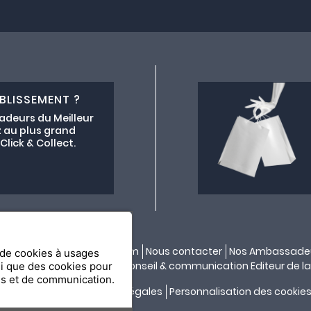
BLISSEMENT ?
adeurs du Meilleur
 au plus grand
lick & Collect.
ectif lemeilleurchezvous.com
Nous contacter
Nos Ambassade
n de cookies à usages
ité par
API & YOU
| Agence conseil & communication Editeur de la
si que des cookies pour
es et de communication.
Confidentialité
Mentions légales
Personnalisation des cookie