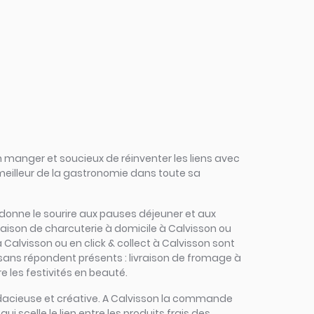
 manger et soucieux de réinventer les liens avec
 meilleur de la gastronomie dans toute sa
s redonne le sourire aux pauses déjeuner et aux
raison de charcuterie à domicile à Calvisson ou
 Calvisson ou en click & collect à Calvisson sont
rtisans répondent présents : livraison de fromage à
e les festivités en beauté.
 audacieuse et créative. A Calvisson la commande
ui scelle le lien entre les produits frais des