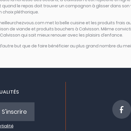
 Et quand le repas doit trouver un compagnon à glisser dans son ve
n choix pléthorique.
meilleurchezvous.com met la belle cuisine et les produits frais au
raison de viande et produits bouchers à Calvisson. Même convict
à Calvisson qui sait mieux renouer avec les plaisirs d’enfance.
 d’autre but que de faire bénéficier au plus grand nombre du meil
UALITÉS
S'inscrire
tialité