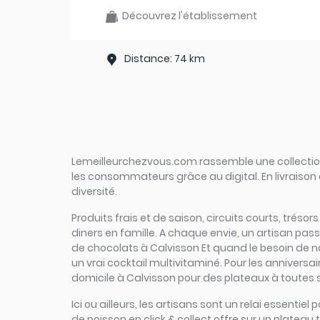
Découvrez l'établissement
Distance: 74 km
Lemeilleurchezvous.com rassemble une collection 
les consommateurs grâce au digital. En livraison 
diversité.
Produits frais et de saison, circuits courts, trésor
diners en famille. A chaque envie, un artisan pas
de chocolats à Calvisson Et quand le besoin de nat
un vrai cocktail multivitaminé. Pour les anniversa
domicile à Calvisson pour des plateaux à toutes sa
Ici ou ailleurs, les artisans sont un relai essent
de poisson en click & collect offre sur un plateau t