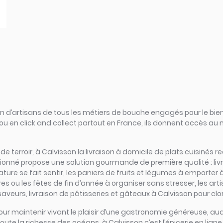
d’artisans de tous les métiers de bouche engagés pour le bien
ou en click and collect partout en France, ils donnent accès au
s de terroir, à Calvisson la livraison à domicile de plats cuisiné
sionné propose une solution gourmande de première qualité : liv
ure se fait sentir, les paniers de fruits et légumes à emporter à
ires ou les fêtes de fin d’année à organiser sans stresser, les a
veurs, livraison de pâtisseries et gâteaux à Calvisson pour clor
iel pour maintenir vivant le plaisir d’une gastronomie généreuse,
oute la richesse des océans, à Calvisson c’est l’épicerie en ligne q