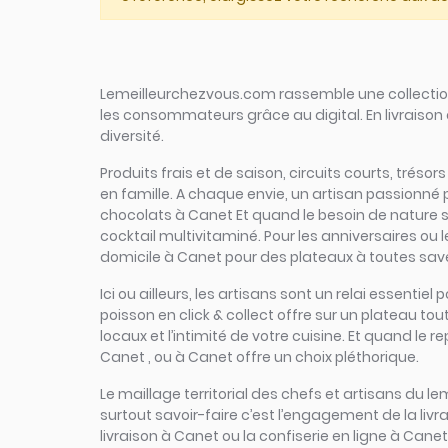
Lemeilleurchezvous.com rassemble une collection 
les consommateurs grâce au digital. En livraison 
diversité.
Produits frais et de saison, circuits courts, tréso
en famille. A chaque envie, un artisan passionné
chocolats à Canet Et quand le besoin de nature se 
cocktail multivitaminé. Pour les anniversaires ou 
domicile à Canet pour des plateaux à toutes saveu
Ici ou ailleurs, les artisans sont un relai essent
poisson en click & collect offre sur un plateau tout
locaux et l’intimité de votre cuisine. Et quand le
Canet , ou à Canet offre un choix pléthorique.
Le maillage territorial des chefs et artisans du le
surtout savoir-faire c’est l’engagement de la liv
livraison à Canet ou la confiserie en ligne à Canet