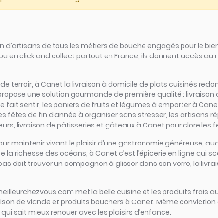
d’artisans de tous les métiers de bouche engagés pour le bien
ou en click and collect partout en France, ils donnent accès au
rs de terroir, à Canet la livraison à domicile de plats cuisinés re
 propose une solution gourmande de première qualité : livraison
fait sentir, les paniers de fruits et légumes à emporter à Canet
les fêtes de fin d’année à organiser sans stresser, les artisans 
rs, livraison de pâtisseries et gâteaux à Canet pour clore les f
iel pour maintenir vivant le plaisir d’une gastronomie généreuse
e la richesse des océans, à Canet c’est l’épicerie en ligne qui sce
 repas doit trouver un compagnon à glisser dans son verre, la livr
meilleurchezvous.com met la belle cuisine et les produits frais au
raison de viande et produits bouchers à Canet. Même conviction 
 qui sait mieux renouer avec les plaisirs d’enfance.