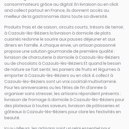
consommateurs grâce au digital. En livraison ou en click
and collect partout en France, ils donnent accès au
meilleur de la gastronomie dans toute sa diversité.
Produits frais et de saison, circuits courts, trésors de terroir,
à Cazouls-lès-Béziers la livraison à domicile de plats
cuisinés redonne le sourire aux pauses déjeuner et aux
diners en famille. A chaque envie, un artisan passionné
propose une solution gourmande de première qualité :
livraison de charcuterie à domicile à Cazouls-lès-Béziers
ou de chocolats à Cazouls-lès-Béziers Et quand le besoin
de nature se fait sentir, les paniers de fruits et légumes à
emporter à Cazouls-lès-Béziers ou en click & collect à
Cazouls-lès-Béziers sont un vrai cocktail multivitaminé.
Pour les anniversaires ou les fêtes de fin d’année à
organiser sans stresser, les artisans répondent présents :
livraison de fromage à domicile à Cazouls-lès-Béziers pour
des plateaux à toutes saveurs, livraison de pâtisseries et
gâteaux à Cazouls-lès-Béziers pour clore les festivités en
beauté.
Ici ou ailleurs, les artisans sont un relai essentiel pour