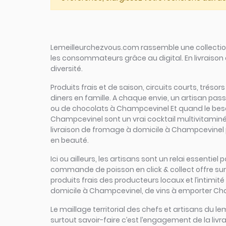
Lemeilleurchezvous.com rassemble une collection 
les consommateurs grâce au digital. En livraison 
diversité.
Produits frais et de saison, circuits courts, tréso
diners en famille. A chaque envie, un artisan pa
ou de chocolats à Champcevinel Et quand le besoin
Champcevinel sont un vrai cocktail multivitaminé. 
livraison de fromage à domicile à Champcevinel p
en beauté.
Ici ou ailleurs, les artisans sont un relai essent
commande de poisson en click & collect offre sur u
produits frais des producteurs locaux et l’intimité
domicile à Champcevinel, de vins à emporter Cha
Le maillage territorial des chefs et artisans du le
surtout savoir-faire c’est l’engagement de la li