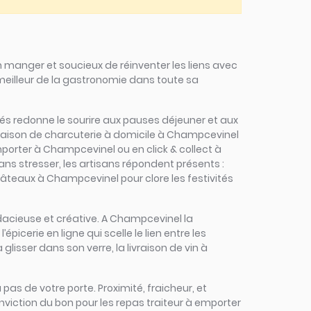
 manger et soucieux de réinventer les liens avec
 meilleur de la gastronomie dans toute sa
sinés redonne le sourire aux pauses déjeuner et aux
vraison de charcuterie à domicile à Champcevinel
mporter à Champcevinel ou en click & collect à
ans stresser, les artisans répondent présents :
gâteaux à Champcevinel pour clore les festivités
audacieuse et créative. A Champcevinel la
icerie en ligne qui scelle le lien entre les
lisser dans son verre, la livraison de vin à
 pas de votre porte. Proximité, fraicheur, et
viction du bon pour les repas traiteur à emporter