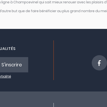
n ligne à Champcevinel qui sait mieux renouer avec les plaisirs 
 d’autre but que de faire bénéficier au plus grand nombre du meil
UALITÉS
S'inscrire
tialité