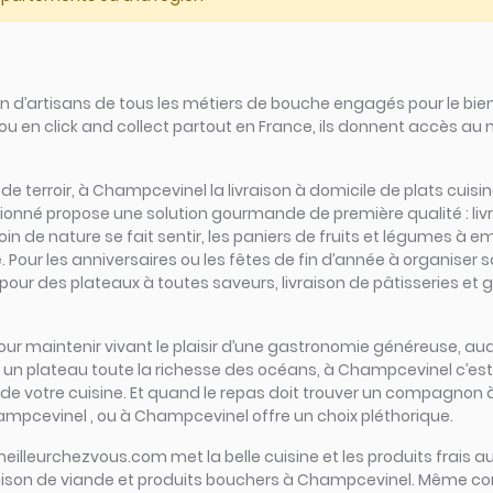
d’artisans de tous les métiers de bouche engagés pour le bien
ou en click and collect partout en France, ils donnent accès au
rs de terroir, à Champcevinel la livraison à domicile de plats cui
ssionné propose une solution gourmande de première qualité : li
 de nature se fait sentir, les paniers de fruits et légumes à e
Pour les anniversaires ou les fêtes de fin d’année à organiser s
our des plateaux à toutes saveurs, livraison de pâtisseries et 
iel pour maintenir vivant le plaisir d’une gastronomie généreuse, 
n plateau toute la richesse des océans, à Champcevinel c’est l’ép
 de votre cuisine. Et quand le repas doit trouver un compagnon à g
mpcevinel , ou à Champcevinel offre un choix pléthorique.
meilleurchezvous.com met la belle cuisine et les produits frais au
vraison de viande et produits bouchers à Champcevinel. Même con