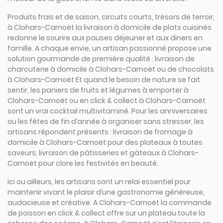
Produits frais et de saison, circuits courts, trésors de terroir,
à Clohars-Carnoët la livraison à domicile de plats cuisinés
redonne le sourire aux pauses déjeuner et aux diners en
famille. A chaque envie, un artisan passionné propose une
solution gourmande de première qualité : livraison de
charcuterie à domicile à Clohars-Carnoët ou de chocolats
à Clohars-Carnoët Et quand le besoin de nature se fait
sentir, les paniers de fruits et légumes à emporter à
Clohars-Carnoët ou en click & collect à Clohars-Carnoët
sont un vrai cocktail multivitaminé. Pour les anniversaires
ou les fêtes de fin d’année à organiser sans stresser, les
artisans répondent présents : livraison de fromage à
domicile à Clohars-Carnoët pour des plateaux à toutes
saveurs, livraison de pâtisseries et gâteaux à Clohars-
Carnoët pour clore les festivités en beauté.
Ici ou ailleurs, les artisans sont un relai essentiel pour
maintenir vivant le plaisir d’une gastronomie généreuse,
audacieuse et créative. A Clohars-Carnoët la commande
de poisson en click & collect offre sur un plateau toute la