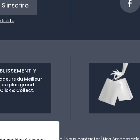
S'inscrire
tialité
BLISSEMENT ?
adeurs du Meilleur
 au plus grand
lick & Collect.
ectif lemeilleurchezvous.com
Nous contacter
Nos Ambassade
n de cookies à usages