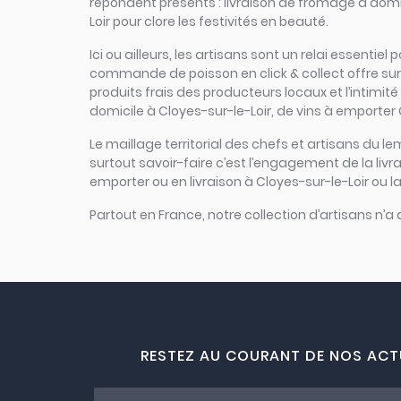
répondent présents : livraison de fromage à domic
Loir pour clore les festivités en beauté.
Ici ou ailleurs, les artisans sont un relai essenti
commande de poisson en click & collect offre sur un
produits frais des producteurs locaux et l’intimité
domicile à Cloyes-sur-le-Loir, de vins à emporter C
Le maillage territorial des chefs et artisans du le
surtout savoir-faire c’est l’engagement de la liv
emporter ou en livraison à Cloyes-sur-le-Loir ou la
Partout en France, notre collection d’artisans n’a
RESTEZ AU COURANT DE NOS ACT