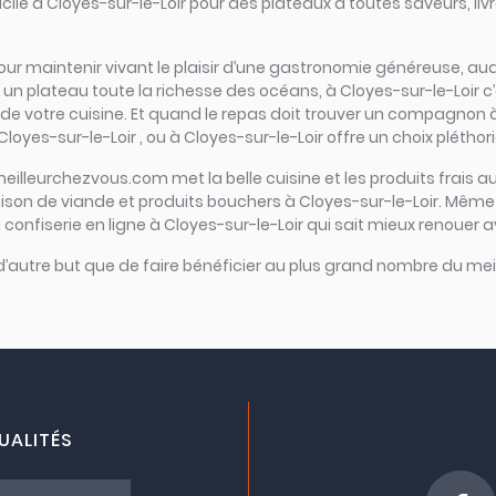
ile à Cloyes-sur-le-Loir pour des plateaux à toutes saveurs, liv
el pour maintenir vivant le plaisir d’une gastronomie généreuse, au
 plateau toute la richesse des océans, à Cloyes-sur-le-Loir c’est 
 de votre cuisine. Et quand le repas doit trouver un compagnon à g
loyes-sur-le-Loir , ou à Cloyes-sur-le-Loir offre un choix pléthor
meilleurchezvous.com met la belle cuisine et les produits frais au
raison de viande et produits bouchers à Cloyes-sur-le-Loir. Même 
 confiserie en ligne à Cloyes-sur-le-Loir qui sait mieux renouer a
 d’autre but que de faire bénéficier au plus grand nombre du meil
UALITÉS