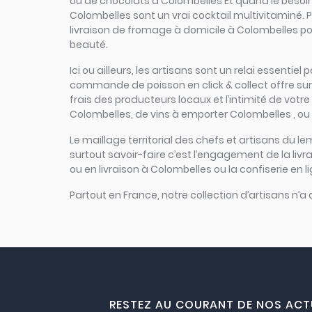
ou de chocolats à Colombelles Et quand le besoin d
Colombelles sont un vrai cocktail multivitaminé. P
livraison de fromage à domicile à Colombelles pou
beauté.
Ici ou ailleurs, les artisans sont un relai essenti
commande de poisson en click & collect offre sur un
frais des producteurs locaux et l’intimité de votre
Colombelles, de vins à emporter Colombelles , ou 
Le maillage territorial des chefs et artisans du le
surtout savoir-faire c’est l’engagement de la liv
ou en livraison à Colombelles ou la confiserie en 
Partout en France, notre collection d’artisans n’a
RESTEZ AU COURANT DE NOS ACT