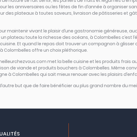
e nature se fait sentir, les paniers de fruits et légumes à empo
our les anniversaires ou les fêtes de fin d’année à organiser san
r des plateaux à toutes saveurs, livraison de pâtisseries et gât
el pour maintenir vivant le plaisir d’une gastronomie généreuse, a
 plateau toute la richesse des océans, à Colombelles c’est l’épic
 cuisine. Et quand le repas doit trouver un compagnon à glisser d
à Colombelles offre un choix pléthorique.
meilleurchezvous.com met la belle cuisine et les produits frais au
raison de viande et produits bouchers à Colombelles. Même convi
ligne à Colombelles qui sait mieux renouer avec les plaisirs d’enf
 d’autre but que de faire bénéficier au plus grand nombre du meil
UALITÉS