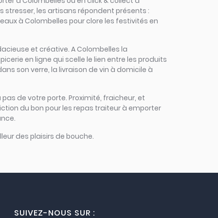
rter à Colombelles ou en click & collect à
s stresser, les artisans répondent présents :
eaux à Colombelles pour clore les festivités en
udacieuse et créative. A Colombelles la
erie en ligne qui scelle le lien entre les produits
ans son verre, la livraison de vin à domicile à
 pas de votre porte. Proximité, fraicheur, et
ction du bon pour les repas traiteur à emporter
ance.
leur des plaisirs de bouche.
SUIVEZ-NOUS SUR :