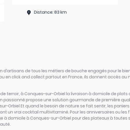
Distance: 83 km
d’artisans de tous les métiers de bouche engagés pour le bien
ou en click and collect partout en France, ils donnent accès au
rs de terroir, à Conques-sur-Orbiel la livraison à domicile de pla
san passionné propose une solution gourmande de première qualit
-Orbiel Et quand le besoin de nature se fait sentir, les panier
ont un vrai cocktail multivitaminé. Pour les anniversaires ou les 
ge à domicile à Conques-sur-Orbiel pour des plateaux à toutes s
eauté.