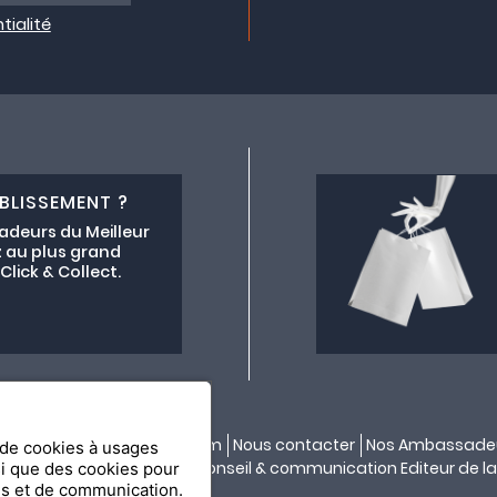
tialité
BLISSEMENT ?
adeurs du Meilleur
 au plus grand
lick & Collect.
ectif lemeilleurchezvous.com
Nous contacter
Nos Ambassade
n de cookies à usages
ité par
API & YOU
| Agence conseil & communication Editeur de la
si que des cookies pour
es et de communication.