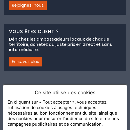
Rejoignez-nous
VOUS ÊTES CLIENT ?
Dénichez les ambassadeurs locaux de chaque
territoire, achetez au juste prix en direct et sans
intermédiaire.
En savoir plus
Ce site utilise des cookies
Adhésion au collectif lemeilleurchezvous.com
En cliquant sur « Tout accepter », vous acceptez
l’utilisation de cookies à usages techniques
Nous contacter
Nos Ambassadeurs
Présentation
nécessaires au bon fonctionnement du site, ainsi que
2020 Le Meilleur Chez Vous, édité par
API & YOU
| Agence
des cookies pour mesurer l'audience du site et de nos
conseil & communication Editeur de la solution
Console
campagnes publicitaires et de communication.
Shop and Go