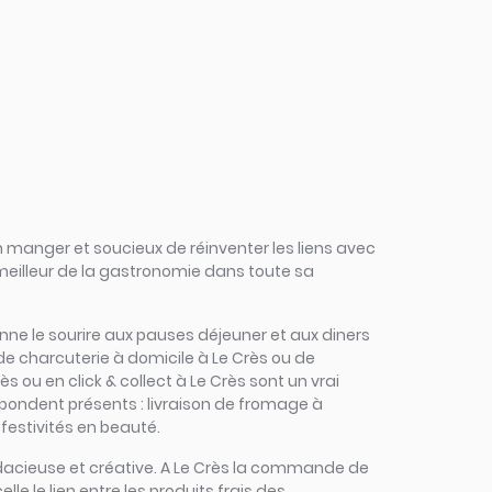
 manger et soucieux de réinventer les liens avec
 meilleur de la gastronomie dans toute sa
edonne le sourire aux pauses déjeuner et aux diners
de charcuterie à domicile à Le Crès ou de
s ou en click & collect à Le Crès sont un vrai
répondent présents : livraison de fromage à
 festivités en beauté.
 audacieuse et créative. A Le Crès la commande de
lle le lien entre les produits frais des