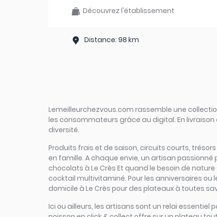
Découvrez l'établissement
Distance: 98 km
Lemeilleurchezvous.com rassemble une collection 
les consommateurs grâce au digital. En livraison 
diversité.
Produits frais et de saison, circuits courts, trésor
en famille. A chaque envie, un artisan passionné 
chocolats à Le Crès Et quand le besoin de nature se
cocktail multivitaminé. Pour les anniversaires ou 
domicile à Le Crès pour des plateaux à toutes save
Ici ou ailleurs, les artisans sont un relai essent
poisson en click & collect offre sur un plateau toute