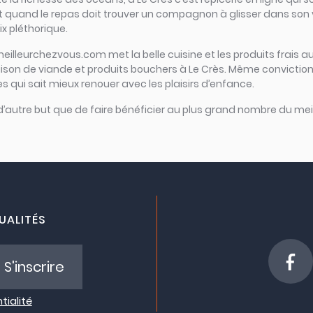
Et quand le repas doit trouver un compagnon à glisser dans son ve
ix pléthorique.
meilleurchezvous.com met la belle cuisine et les produits frais au
raison de viande et produits bouchers à Le Crès. Même conviction
rès qui sait mieux renouer avec les plaisirs d’enfance.
 d’autre but que de faire bénéficier au plus grand nombre du meil
UALITÉS
S'inscrire
tialité