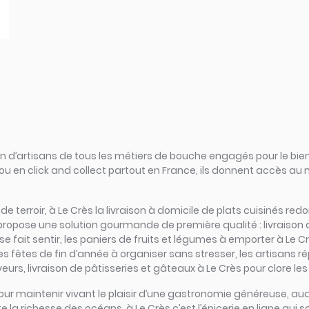
d’artisans de tous les métiers de bouche engagés pour le bien
ou en click and collect partout en France, ils donnent accès au
s de terroir, à Le Crès la livraison à domicile de plats cuisinés r
propose une solution gourmande de première qualité : livraison 
 fait sentir, les paniers de fruits et légumes à emporter à Le Crè
les fêtes de fin d’année à organiser sans stresser, les artisans 
urs, livraison de pâtisseries et gâteaux à Le Crès pour clore les
iel pour maintenir vivant le plaisir d’une gastronomie généreuse,
 la richesse des océans, à Le Crès c’est l’épicerie en ligne qui sce