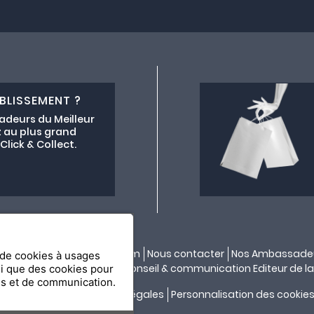
BLISSEMENT ?
adeurs du Meilleur
 au plus grand
lick & Collect.
ectif lemeilleurchezvous.com
Nous contacter
Nos Ambassade
n de cookies à usages
ité par
API & YOU
| Agence conseil & communication Editeur de la
si que des cookies pour
es et de communication.
Confidentialité
Mentions légales
Personnalisation des cookie