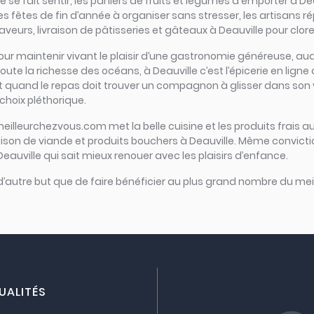
se fait sentir, les paniers de fruits et légumes à emporter à Deau
les fêtes de fin d’année à organiser sans stresser, les artisans 
veurs, livraison de pâtisseries et gâteaux à Deauville pour clore
iel pour maintenir vivant le plaisir d’une gastronomie généreuse,
oute la richesse des océans, à Deauville c’est l’épicerie en ligne qu
Et quand le repas doit trouver un compagnon à glisser dans son ve
 choix pléthorique.
meilleurchezvous.com met la belle cuisine et les produits frais au
raison de viande et produits bouchers à Deauville. Même convicti
 Deauville qui sait mieux renouer avec les plaisirs d’enfance.
 d’autre but que de faire bénéficier au plus grand nombre du meil
UALITÉS