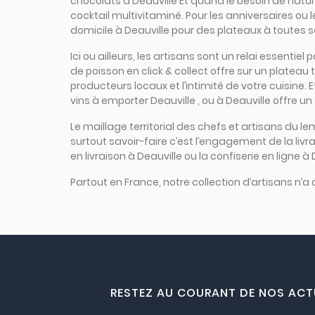
chocolats à Deauville Et quand le besoin de nature 
cocktail multivitaminé. Pour les anniversaires ou 
domicile à Deauville pour des plateaux à toutes sa
Ici ou ailleurs, les artisans sont un relai essent
de poisson en click & collect offre sur un plateau t
producteurs locaux et l’intimité de votre cuisine. 
vins à emporter Deauville , ou à Deauville offre un
Le maillage territorial des chefs et artisans du le
surtout savoir-faire c’est l’engagement de la liv
en livraison à Deauville ou la confiserie en ligne à
Partout en France, notre collection d’artisans n’a
RESTEZ AU COURANT DE NOS ACT