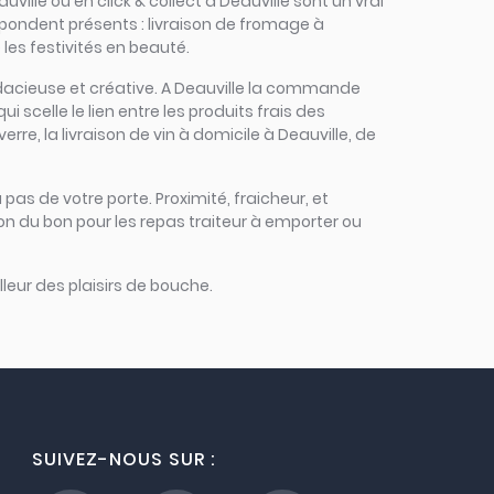
ville ou en click & collect à Deauville sont un vrai
répondent présents : livraison de fromage à
 les festivités en beauté.
 audacieuse et créative. A Deauville la commande
i scelle le lien entre les produits frais des
rre, la livraison de vin à domicile à Deauville, de
 pas de votre porte. Proximité, fraicheur, et
on du bon pour les repas traiteur à emporter ou
leur des plaisirs de bouche.
SUIVEZ-NOUS SUR :