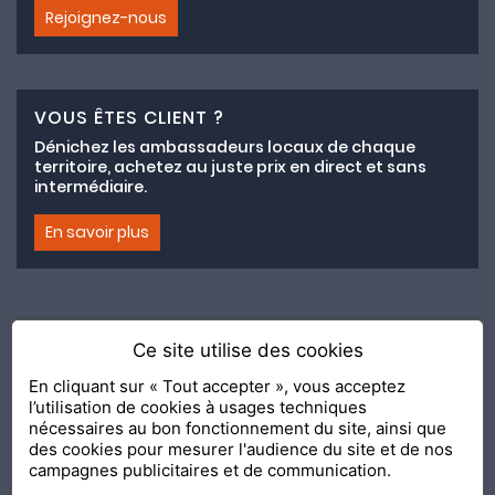
Rejoignez-nous
VOUS ÊTES CLIENT ?
Dénichez les ambassadeurs locaux de chaque
territoire, achetez au juste prix en direct et sans
intermédiaire.
En savoir plus
Ce site utilise des cookies
Adhésion au collectif lemeilleurchezvous.com
En cliquant sur « Tout accepter », vous acceptez
l’utilisation de cookies à usages techniques
Nous contacter
Nos Ambassadeurs
Présentation
nécessaires au bon fonctionnement du site, ainsi que
2020 Le Meilleur Chez Vous, édité par
API & YOU
| Agence
des cookies pour mesurer l'audience du site et de nos
conseil & communication Editeur de la solution
Console
campagnes publicitaires et de communication.
Shop and Go