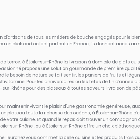
d’artisans de tous les métiers de bouche engagés pour le bien
ou en click and collect partout en France, ils donnent accès au
s de terroir, à Étoile-sur-Rhône la livraison à domicile de plats c
 passionné propose une solution gourmande de première qualité : 
le besoin de nature se fait sentir, les paniers de fruits et lég
ultivitaminé. Pour les anniversaires ou les fêtes de fin d’année à
le-sur-Rhône pour des plateaux à toutes saveurs, livraison de pât
el pour maintenir vivant le plaisir d’une gastronomie généreuse, a
 plateau toute la richesse des océans, à Étoile-sur-Rhône c’est l’
 de votre cuisine. Et quand le repas doit trouver un compagnon à g
oile-sur-Rhône , ou à Étoile-sur-Rhône offre un choix pléthorique
meilleurchezvous.com met la belle cuisine et les produits frais au