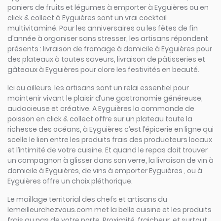
paniers de fruits et légumes à emporter à Eyguières ou en
click & collect à Eyguières sont un vrai cocktail
multivitaminé. Pour les anniversaires ou les fêtes de fin
d’année à organiser sans stresser, les artisans répondent
présents : livraison de fromage à domicile à Eyguières pour
des plateaux à toutes saveurs, livraison de pâtisseries et
gâteaux à Eyguières pour clore les festivités en beauté.
Ici ou ailleurs, les artisans sont un relai essentiel pour
maintenir vivant le plaisir d’une gastronomie généreuse,
audacieuse et créative. A Eyguières la commande de
poisson en click & collect offre sur un plateau toute la
richesse des océans, à Eyguières c’est l’épicerie en ligne qui
scelle le lien entre les produits frais des producteurs locaux
et l’intimité de votre cuisine. Et quand le repas doit trouver
un compagnon à glisser dans son verre, la livraison de vin à
domicile à Eyguières, de vins à emporter Eyguières , ou à
Eyguières offre un choix pléthorique.
Le maillage territorial des chefs et artisans du
lemeilleurchezvous.com met la belle cuisine et les produits
frais au pas de votre porte. Proximité, fraicheur, et surtout