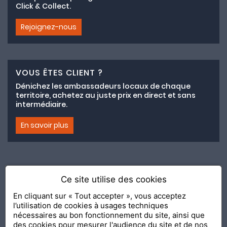
Click & Collect.
Rejoignez-nous
VOUS ÊTES CLIENT ?
Dénichez les ambassadeurs locaux de chaque
territoire, achetez au juste prix en direct et sans
intermédiaire.
En savoir plus
Ce site utilise des cookies
Adhésion au collectif lemeilleurchezvous.com
En cliquant sur « Tout accepter », vous acceptez
l’utilisation de cookies à usages techniques
Nous contacter
Nos Ambassadeurs
Présentation
nécessaires au bon fonctionnement du site, ainsi que
2020 Le Meilleur Chez Vous, édité par
API & YOU
| Agence
des cookies pour mesurer l'audience du site et de nos