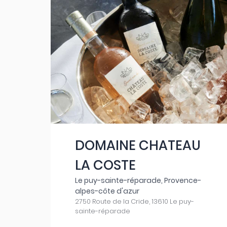
DOMAINE CHATEAU
LA COSTE
Le puy-sainte-réparade, Provence-
alpes-côte d'azur
2750 Route de la Cride, 13610 Le puy-
sainte-réparade