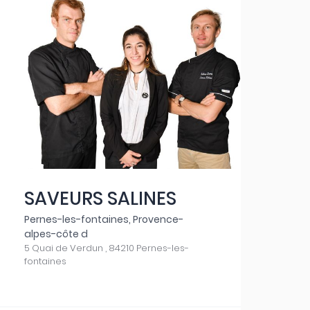
SAVEURS SALINES
Pernes-les-fontaines, Provence-
alpes-côte d
5 Quai de Verdun , 84210 Pernes-les-
fontaines