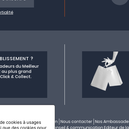
tialité
BLISSEMENT ?
adeurs du Meilleur
 au plus grand
lick & Collect.
ectif lemeilleurchezvous.com
Nous contacter
Nos Ambassade
n de cookies à usages
ité par
API & YOU
| Agence conseil & communication Editeur de la
si que des cookies pour