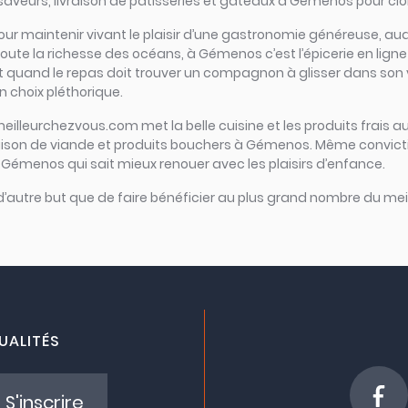
veurs, livraison de pâtisseries et gâteaux à Gémenos pour clore
tiel pour maintenir vivant le plaisir d’une gastronomie généreus
oute la richesse des océans, à Gémenos c’est l’épicerie en ligne qu
 Et quand le repas doit trouver un compagnon à glisser dans son 
 choix pléthorique.
meilleurchezvous.com met la belle cuisine et les produits frais au
vraison de viande et produits bouchers à Gémenos. Même convicti
à Gémenos qui sait mieux renouer avec les plaisirs d’enfance.
 d’autre but que de faire bénéficier au plus grand nombre du meil
UALITÉS
S'inscrire