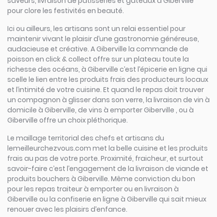
saveurs, livraison de pâtisseries et gâteaux à Giberville
pour clore les festivités en beauté.
Ici ou ailleurs, les artisans sont un relai essentiel pour
maintenir vivant le plaisir d’une gastronomie généreuse,
audacieuse et créative. A Giberville la commande de
poisson en click & collect offre sur un plateau toute la
richesse des océans, à Giberville c’est l’épicerie en ligne qui
scelle le lien entre les produits frais des producteurs locaux
et l’intimité de votre cuisine. Et quand le repas doit trouver
un compagnon à glisser dans son verre, la livraison de vin à
domicile à Giberville, de vins à emporter Giberville , ou à
Giberville offre un choix pléthorique.
Le maillage territorial des chefs et artisans du
lemeilleurchezvous.com met la belle cuisine et les produits
frais au pas de votre porte. Proximité, fraicheur, et surtout
savoir-faire c’est l’engagement de la livraison de viande et
produits bouchers à Giberville. Même conviction du bon
pour les repas traiteur à emporter ou en livraison à
Giberville ou la confiserie en ligne à Giberville qui sait mieux
renouer avec les plaisirs d’enfance.