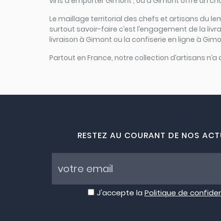
vins à emporter Gimont , ou à Gimont offre un cho
Le maillage territorial des chefs et artisans du le
surtout savoir-faire c’est l’engagement de la liv
livraison à Gimont ou la confiserie en ligne à Gimo
Partout en France, notre collection d’artisans n’a
RESTEZ AU COURANT DE NOS ACT
J'accepte la
Politique de confiden