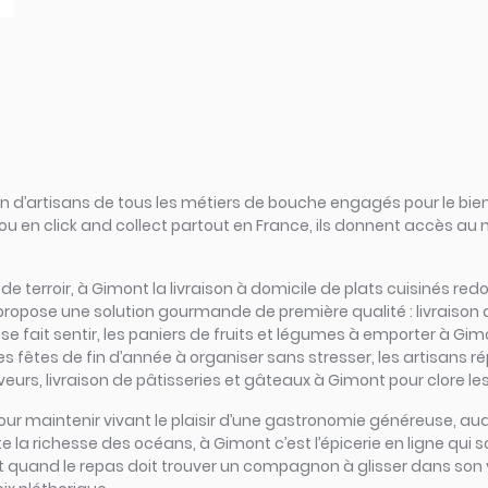
d’artisans de tous les métiers de bouche engagés pour le bien
ou en click and collect partout en France, ils donnent accès au
rs de terroir, à Gimont la livraison à domicile de plats cuisinés r
 propose une solution gourmande de première qualité : livraison
 fait sentir, les paniers de fruits et légumes à emporter à Gimo
les fêtes de fin d’année à organiser sans stresser, les artisans 
urs, livraison de pâtisseries et gâteaux à Gimont pour clore les
iel pour maintenir vivant le plaisir d’une gastronomie généreuse
e la richesse des océans, à Gimont c’est l’épicerie en ligne qui sce
 Et quand le repas doit trouver un compagnon à glisser dans son v