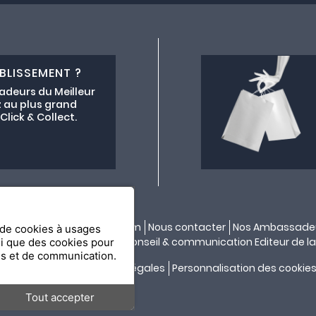
BLISSEMENT ?
adeurs du Meilleur
 au plus grand
lick & Collect.
ectif lemeilleurchezvous.com
Nous contacter
Nos Ambassade
n de cookies à usages
ité par
API & YOU
| Agence conseil & communication Editeur de la
si que des cookies pour
es et de communication.
Confidentialité
Mentions légales
Personnalisation des cookie
Tout accepter