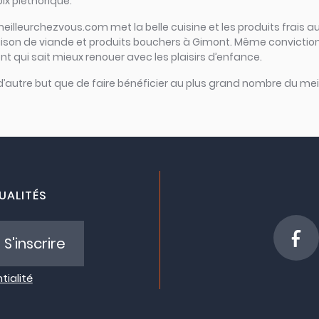
ix pléthorique.
meilleurchezvous.com met la belle cuisine et les produits frais au
raison de viande et produits bouchers à Gimont. Même conviction
nt qui sait mieux renouer avec les plaisirs d’enfance.
 d’autre but que de faire bénéficier au plus grand nombre du meil
UALITÉS
S'inscrire
tialité