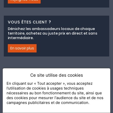
VOUS ÊTES CLIENT ?
Dénichez les ambassadeurs locaux de chaque
territoire, achetez au juste prix en direct et sans
intermédiaire.
En savoir plus
Ce site utilise des cookies
Adhésion au collectif lemeilleurchezvous.com
En cliquant sur « Tout accepter », vous acceptez
l’utilisation de cookies à usages techniques
Nous contacter
Nos Ambassadeurs
Présentation
nécessaires au bon fonctionnement du site, ainsi que
2020 Le Meilleur Chez Vous, édité par
API & YOU
| Agence
des cookies pour mesurer l'audience du site et de nos
conseil & communication Editeur de la solution
Console
campagnes publicitaires et de communication.
Shop and Go