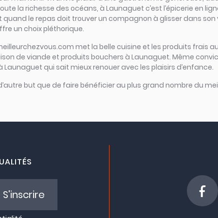
oute la richesse des océans, à Launaguet c’est l’épicerie en ligne 
 Et quand le repas doit trouver un compagnon à glisser dans son v
fre un choix pléthorique.
meilleurchezvous.com met la belle cuisine et les produits frais au
vraison de viande et produits bouchers à Launaguet. Même convic
 à Launaguet qui sait mieux renouer avec les plaisirs d’enfance.
 d’autre but que de faire bénéficier au plus grand nombre du meil
UALITÉS
S'inscrire