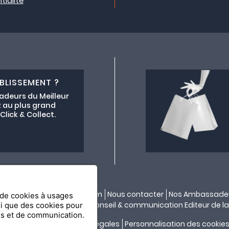
tialité
BLISSEMENT ?
adeurs du Meilleur
 au plus grand
lick & Collect.
ectif lemeilleurchezvous.com
Nous contacter
Nos Ambassade
n de cookies à usages
ité par
API & YOU
| Agence conseil & communication Editeur de la
si que des cookies pour
es et de communication.
Confidentialité
Mentions légales
Personnalisation des cookie