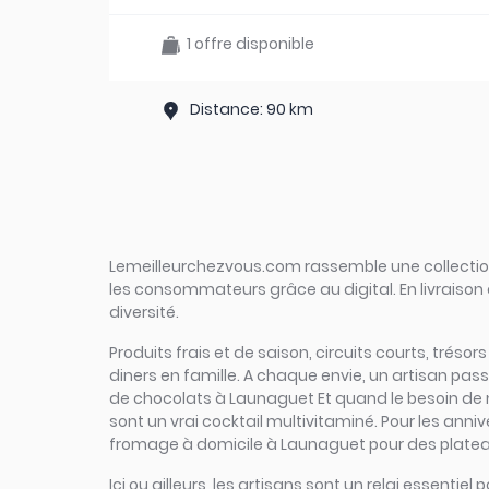
1 offre disponible
Distance: 90 km
Lemeilleurchezvous.com rassemble une collection 
les consommateurs grâce au digital. En livraison 
diversité.
Produits frais et de saison, circuits courts, tréso
diners en famille. A chaque envie, un artisan pa
de chocolats à Launaguet Et quand le besoin de na
sont un vrai cocktail multivitaminé. Pour les anniv
fromage à domicile à Launaguet pour des plateaux
Ici ou ailleurs, les artisans sont un relai essen