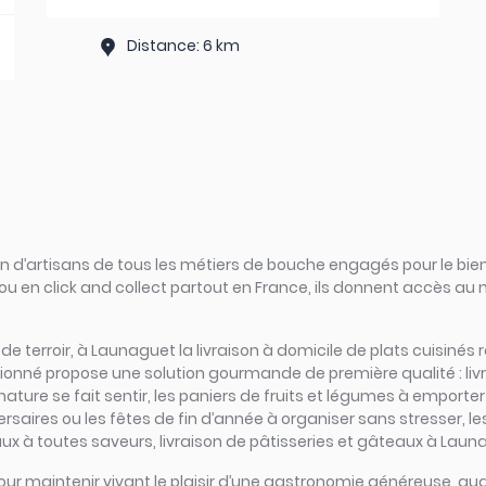
Distance: 6 km
d’artisans de tous les métiers de bouche engagés pour le bien
ou en click and collect partout en France, ils donnent accès au
rs de terroir, à Launaguet la livraison à domicile de plats cuisiné
ssionné propose une solution gourmande de première qualité : li
ture se fait sentir, les paniers de fruits et légumes à emporte
ersaires ou les fêtes de fin d’année à organiser sans stresser, le
 à toutes saveurs, livraison de pâtisseries et gâteaux à Launag
tiel pour maintenir vivant le plaisir d’une gastronomie généreuse