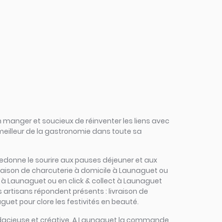
 manger et soucieux de réinventer les liens avec
 meilleur de la gastronomie dans toute sa
s redonne le sourire aux pauses déjeuner et aux
vraison de charcuterie à domicile à Launaguet ou
r à Launaguet ou en click & collect à Launaguet
s artisans répondent présents : livraison de
uet pour clore les festivités en beauté.
, audacieuse et créative. A Launaguet la commande