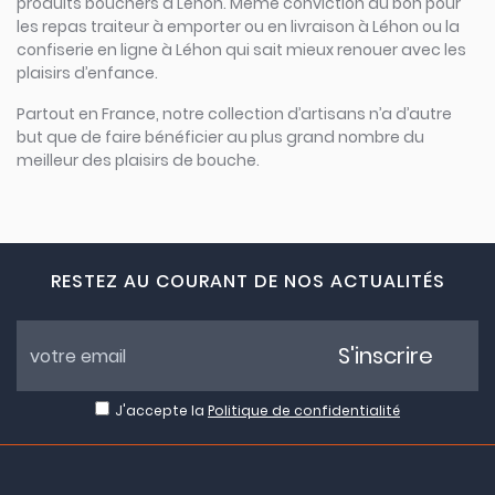
produits bouchers à Léhon. Même conviction du bon pour
les repas traiteur à emporter ou en livraison à Léhon ou la
confiserie en ligne à Léhon qui sait mieux renouer avec les
plaisirs d’enfance.
Partout en France, notre collection d’artisans n’a d’autre
but que de faire bénéficier au plus grand nombre du
meilleur des plaisirs de bouche.
RESTEZ AU COURANT DE NOS ACTUALITÉS
S'inscrire
J'accepte la
Politique de confidentialité