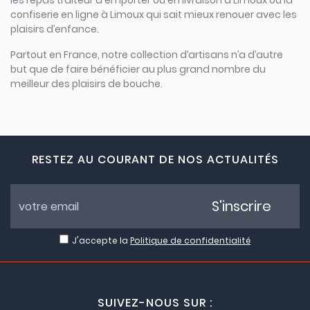
les repas traiteur à emporter ou en livraison à Limoux ou la
confiserie en ligne à Limoux qui sait mieux renouer avec les
plaisirs d’enfance.
Partout en France, notre collection d’artisans n’a d’autre
but que de faire bénéficier au plus grand nombre du
meilleur des plaisirs de bouche.
RESTEZ AU COURANT DE NOS ACTUALITÉS
S'inscrire
J'accepte la
Politique de confidentialité
SUIVEZ-NOUS SUR :