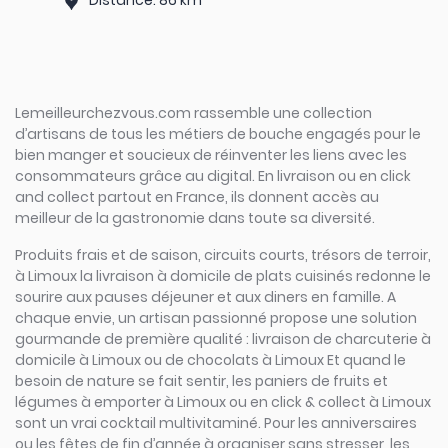
Distance: 86 km
Lemeilleurchezvous.com rassemble une collection
d’artisans de tous les métiers de bouche engagés pour le
bien manger et soucieux de réinventer les liens avec les
consommateurs grâce au digital. En livraison ou en click
and collect partout en France, ils donnent accès au
meilleur de la gastronomie dans toute sa diversité.
Produits frais et de saison, circuits courts, trésors de terroir,
à Limoux la livraison à domicile de plats cuisinés redonne le
sourire aux pauses déjeuner et aux diners en famille. A
chaque envie, un artisan passionné propose une solution
gourmande de première qualité : livraison de charcuterie à
domicile à Limoux ou de chocolats à Limoux Et quand le
besoin de nature se fait sentir, les paniers de fruits et
légumes à emporter à Limoux ou en click & collect à Limoux
sont un vrai cocktail multivitaminé. Pour les anniversaires
ou les fêtes de fin d’année à organiser sans stresser, les