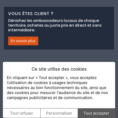
VOUS ÊTES CLIENT ?
Dénichez les ambassadeurs locaux de chaque
territoire, achetez au juste prix en direct et sans
intermédiaire.
En savoir plus
Ce site utilise des cookies
Adhésion au collectif lemeilleurchezvous.com
En cliquant sur « Tout accepter », vous acceptez
l’utilisation de cookies à usages techniques
Nous contacter
Nos Ambassadeurs
Présentation
nécessaires au bon fonctionnement du site, ainsi que
2020 Le Meilleur Chez Vous, édité par
API & YOU
| Agence
des cookies pour mesurer l'audience du site et de nos
conseil & communication Editeur de la solution
Console
campagnes publicitaires et de communication.
Shop and Go
Confidentialité
Mentions légales
Tout refuser
Personnaliser
Tout accepter
Personnalisation des cookies