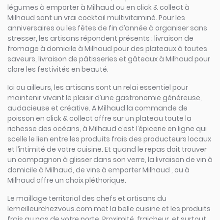
légumes à emporter à Milhaud ou en click & collect à
Milhaud sont un vrai cocktail multivitaminé. Pour les
anniversaires ou les fêtes de fin d’année à organiser sans
stresser, les artisans répondent présents : livraison de
fromage à domicile à Milhaud pour des plateaux à toutes
saveurs, livraison de pâtisseries et gâteaux à Milhaud pour
clore les festivités en beauté.
Ici ou ailleurs, les artisans sont un relai essentiel pour
maintenir vivant le plaisir d’une gastronomie généreuse,
audacieuse et créative. A Milhaud la commande de
poisson en click & collect offre sur un plateau toute la
richesse des océans, à Milhaud c’est l’épicerie en ligne qui
scelle le lien entre les produits frais des producteurs locaux
et l’intimité de votre cuisine. Et quand le repas doit trouver
un compagnon à glisser dans son verre, la livraison de vin à
domicile à Milhaud, de vins à emporter Milhaud , ou à
Milhaud offre un choix pléthorique.
Le maillage territorial des chefs et artisans du
lemeilleurchezvous.com met la belle cuisine et les produits
frais au pas de votre porte. Proximité, fraicheur, et surtout