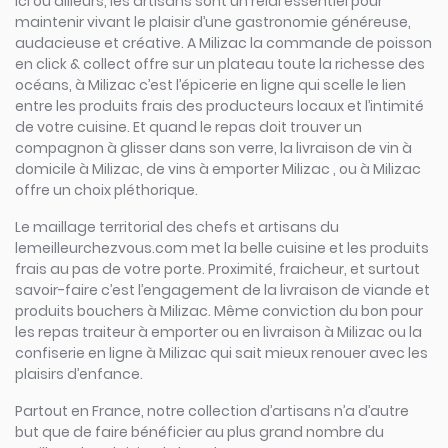
Ici ou ailleurs, les artisans sont un relai essentiel pour
maintenir vivant le plaisir d’une gastronomie généreuse,
audacieuse et créative. A Milizac la commande de poisson
en click & collect offre sur un plateau toute la richesse des
océans, à Milizac c’est l’épicerie en ligne qui scelle le lien
entre les produits frais des producteurs locaux et l’intimité
de votre cuisine. Et quand le repas doit trouver un
compagnon à glisser dans son verre, la livraison de vin à
domicile à Milizac, de vins à emporter Milizac , ou à Milizac
offre un choix pléthorique.
Le maillage territorial des chefs et artisans du
lemeilleurchezvous.com met la belle cuisine et les produits
frais au pas de votre porte. Proximité, fraicheur, et surtout
savoir-faire c’est l’engagement de la livraison de viande et
produits bouchers à Milizac. Même conviction du bon pour
les repas traiteur à emporter ou en livraison à Milizac ou la
confiserie en ligne à Milizac qui sait mieux renouer avec les
plaisirs d’enfance.
Partout en France, notre collection d’artisans n’a d’autre
but que de faire bénéficier au plus grand nombre du