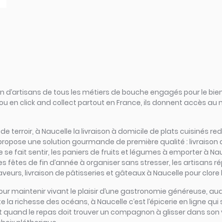
d’artisans de tous les métiers de bouche engagés pour le bien
ou en click and collect partout en France, ils donnent accès au
s de terroir, à Naucelle la livraison à domicile de plats cuisinés 
propose une solution gourmande de première qualité : livraison 
se fait sentir, les paniers de fruits et légumes à emporter à Nauc
les fêtes de fin d’année à organiser sans stresser, les artisans 
eurs, livraison de pâtisseries et gâteaux à Naucelle pour clore l
iel pour maintenir vivant le plaisir d’une gastronomie généreuse,
e la richesse des océans, à Naucelle c’est l’épicerie en ligne qui s
 Et quand le repas doit trouver un compagnon à glisser dans son ve