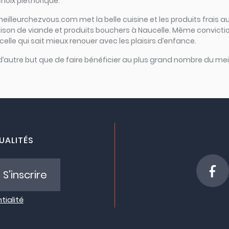
choix pléthorique.
meilleurchezvous.com met la belle cuisine et les produits frais au
raison de viande et produits bouchers à Naucelle. Même convicti
ucelle qui sait mieux renouer avec les plaisirs d’enfance.
 d’autre but que de faire bénéficier au plus grand nombre du meil
UALITÉS
S'inscrire
tialité