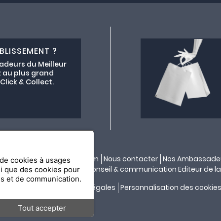
BLISSEMENT ?
adeurs du Meilleur
 au plus grand
lick & Collect.
ectif lemeilleurchezvous.com
Nous contacter
Nos Ambassade
n de cookies à usages
ité par
API & YOU
| Agence conseil & communication Editeur de la
si que des cookies pour
es et de communication.
Confidentialité
Mentions légales
Personnalisation des cookie
Tout accepter