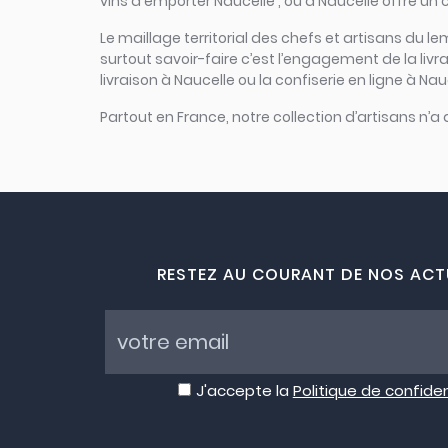
vins à emporter Naucelle , ou à Naucelle offre un 
Le maillage territorial des chefs et artisans du le
surtout savoir-faire c’est l’engagement de la liv
livraison à Naucelle ou la confiserie en ligne à Na
Partout en France, notre collection d’artisans n’a
RESTEZ AU COURANT DE NOS ACT
J'accepte la
Politique de confiden