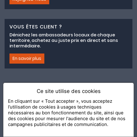
VOUS ÊTES CLIENT ?
Dénichez les ambassadeurs locaux de chaque
territoire, achetez au juste prix en direct et sans
intermédiaire.
En savoir plus
Ce site utilise des cookies
Adhésion au collectif lemeilleurchezvous.com
En cliquant sur « Tout accepter », vous acceptez
l’utilisation de cookies à usages techniques
Nous contacter
Nos Ambassadeurs
Présentation
nécessaires au bon fonctionnement du site, ainsi que
2020 Le Meilleur Chez Vous, édité par
API & YOU
| Agence
des cookies pour mesurer l'audience du site et de nos
conseil & communication Editeur de la solution
Console
campagnes publicitaires et de communication.
Shop and Go