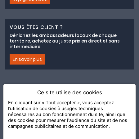
VOUS ÊTES CLIENT ?
Dénichez les ambassadeurs locaux de chaque
territoire, achetez au juste prix en direct et sans
intermédiaire.
En savoir plus
Ce site utilise des cookies
Adhésion au collectif lemeilleurchezvous.com
En cliquant sur « Tout accepter », vous acceptez
l’utilisation de cookies à usages techniques
Nous contacter
Nos Ambassadeurs
Présentation
nécessaires au bon fonctionnement du site, ainsi que
2020 Le Meilleur Chez Vous, édité par
API & YOU
| Agence
des cookies pour mesurer l'audience du site et de nos
conseil & communication Editeur de la solution
Console
campagnes publicitaires et de communication.
Shop and Go