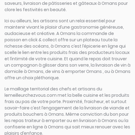
saveurs, livraison de pâtisseries et gâteaux à Ornans pour
clore les festivités en beauté.
Ici ou ailleurs, les artisans sont un relai essentiel pour
maintenir vivant le plaisir d’une gastronomie généreuse,
audacieuse et créative. A Ornans la commande de
poisson en click & collect offre sur un plateau toute la
richesse des océans, à Ornans c’est l’épicerie en ligne qui
scelle le lien entre les produits frais des producteurs locaux
et l’intimité de votre cuisine. Et quand le repas doit trouver
un compagnon à glisser dans son verre, la livraison de vin à
domicile à Ornans, de vins à emporter Ornans , ou à Ornans
offre un choix pléthorique.
Le maillage territorial des chefs et artisans du
lemeilleurchezvous.com met la belle cuisine et les produits
frais au pas de votre porte. Proximité, fraicheur, et surtout
savoir-faire c’est l’engagement de la livraison de viande et
produits bouchers à Ornans. Même conviction du bon pour
les repas traiteur à emporter ou en livraison à Ornans ou la
confiserie en ligne à Ornans qui sait mieux renouer avec les
plaisirs d’enfance.