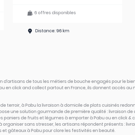
6 offres disponibles
Distance: 96 km
d’artisans de tous les métiers de bouche engagés pour le bien
ou en click and collect partout en France, ils donnent accès au
rs de terroir, à Pabu la livraison à domicile de plats cuisinés red
opose une solution gourmande de première qualité : livraison de
les paniers de fruits et légumes à emporter à Pabu ou en click & c
e à organiser sans stresser, les artisans répondent présents : li
s et gâteaux à Pabu pour clore les festivités en beauté.