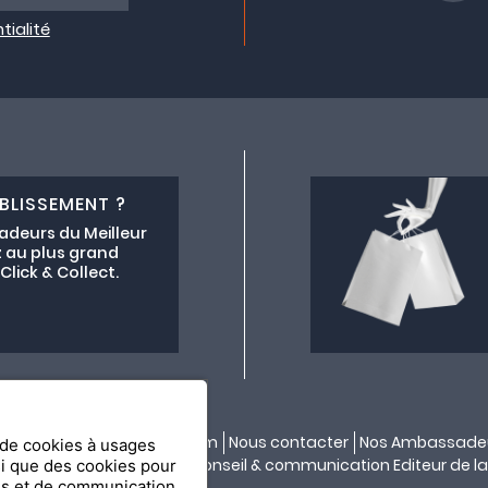
tialité
BLISSEMENT ?
adeurs du Meilleur
 au plus grand
lick & Collect.
ectif lemeilleurchezvous.com
Nous contacter
Nos Ambassade
n de cookies à usages
ité par
API & YOU
| Agence conseil & communication Editeur de la
si que des cookies pour
es et de communication.