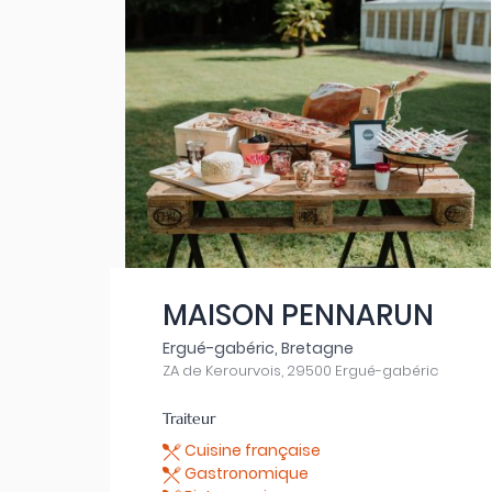
MAISON PENNARUN
Ergué-gabéric, Bretagne
ZA de Kerourvois, 29500 Ergué-gabéric
Traiteur
Cuisine française
Gastronomique