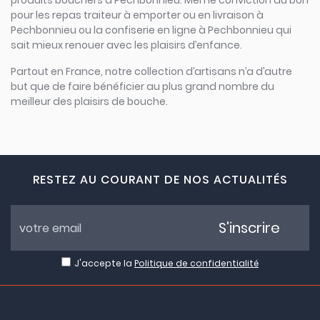
produits bouchers à Pechbonnieu. Même conviction du bon
pour les repas traiteur à emporter ou en livraison à
Pechbonnieu ou la confiserie en ligne à Pechbonnieu qui
sait mieux renouer avec les plaisirs d’enfance.
Partout en France, notre collection d’artisans n’a d’autre
but que de faire bénéficier au plus grand nombre du
meilleur des plaisirs de bouche.
RESTEZ AU COURANT DE NOS ACTUALITÉS
S'inscrire
J'accepte la
Politique de confidentialité