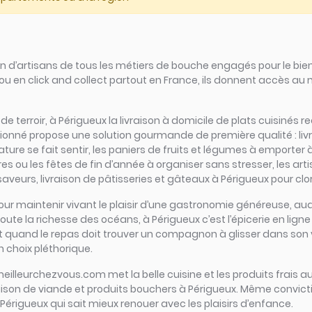
d’artisans de tous les métiers de bouche engagés pour le bien
ou en click and collect partout en France, ils donnent accès au
s de terroir, à Périgueux la livraison à domicile de plats cuisiné
sionné propose une solution gourmande de première qualité : liv
ure se fait sentir, les paniers de fruits et légumes à emporter à
ires ou les fêtes de fin d’année à organiser sans stresser, les a
veurs, livraison de pâtisseries et gâteaux à Périgueux pour clor
iel pour maintenir vivant le plaisir d’une gastronomie généreuse,
oute la richesse des océans, à Périgueux c’est l’épicerie en ligne q
 Et quand le repas doit trouver un compagnon à glisser dans son ve
n choix pléthorique.
meilleurchezvous.com met la belle cuisine et les produits frais au
raison de viande et produits bouchers à Périgueux. Même convict
à Périgueux qui sait mieux renouer avec les plaisirs d’enfance.