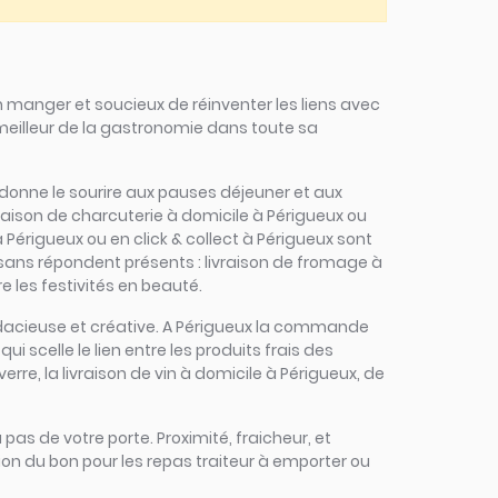
 manger et soucieux de réinventer les liens avec
 meilleur de la gastronomie dans toute sa
s redonne le sourire aux pauses déjeuner et aux
raison de charcuterie à domicile à Périgueux ou
 Périgueux ou en click & collect à Périgueux sont
rtisans répondent présents : livraison de fromage à
e les festivités en beauté.
 audacieuse et créative. A Périgueux la commande
ui scelle le lien entre les produits frais des
rre, la livraison de vin à domicile à Périgueux, de
 pas de votre porte. Proximité, fraicheur, et
ion du bon pour les repas traiteur à emporter ou