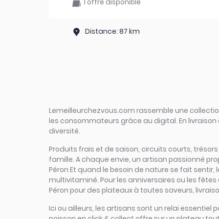
1 offre disponible
Distance: 87 km
Lemeilleurchezvous.com rassemble une collection 
les consommateurs grâce au digital. En livraison 
diversité.
Produits frais et de saison, circuits courts, trésor
famille. A chaque envie, un artisan passionné pr
Péron Et quand le besoin de nature se fait sentir, 
multivitaminé. Pour les anniversaires ou les fêtes
Péron pour des plateaux à toutes saveurs, livraiso
Ici ou ailleurs, les artisans sont un relai essent
poisson en click & collect offre sur un plateau tout