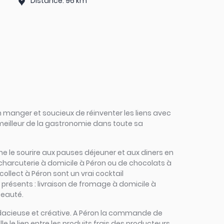
Distance: 96 km
 manger et soucieux de réinventer les liens avec
 meilleur de la gastronomie dans toute sa
onne le sourire aux pauses déjeuner et aux diners en
 charcuterie à domicile à Péron ou de chocolats à
collect à Péron sont un vrai cocktail
t présents : livraison de fromage à domicile à
beauté.
 audacieuse et créative. A Péron la commande de
lle le lien entre les produits frais des producteurs