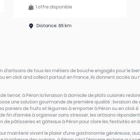
1 offre disponible
Distance: 65 km
d’artisans de tous les métiers de bouche engagés pour le bien
ou en click and collect partout en France, ils donnent accès au
s de terroir, à Péron la livraison à domicile de plats cuisinés red
opose une solution gourmande de première qualité : livraison de
les paniers de fruits et légumes à emporter à Péron ou en click & 
 de fin d’année à organiser sans stresser, les artisans réponden
n de pâtisseries et gâteaux à Péron pour clore les festivités en 
iel pour maintenir vivant le plaisir d’une gastronomie généreuse,
e la richesse des océans, à Péron c’est l’épicerie en ligne qui sce