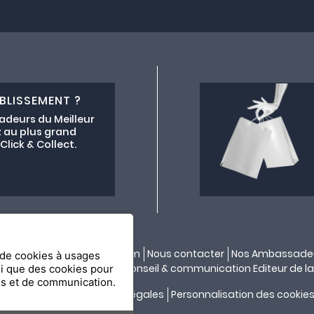
BLISSEMENT ?
adeurs du Meilleur
 au plus grand
lick & Collect.
ectif lemeilleurchezvous.com
Nous contacter
Nos Ambassade
n de cookies à usages
ité par
API & YOU
| Agence conseil & communication Editeur de la
si que des cookies pour
es et de communication.
Confidentialité
Mentions légales
Personnalisation des cookie