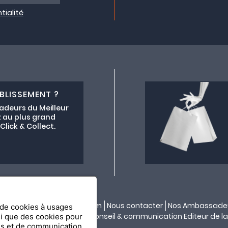
tialité
BLISSEMENT ?
adeurs du Meilleur
 au plus grand
lick & Collect.
ectif lemeilleurchezvous.com
Nous contacter
Nos Ambassade
n de cookies à usages
ité par
API & YOU
| Agence conseil & communication Editeur de la
si que des cookies pour
es et de communication.